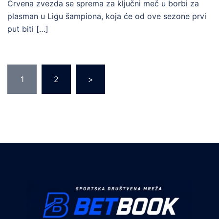
Crvena zvezda se sprema za ključni meč u borbi za
plasman u Ligu šampiona, koja će od ove sezone prvi
put biti […]
Posts
1
2
>
pagination