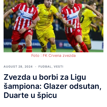
Foto : FK Crvena zvezda
AUGUST 28, 2024
FUDBAL
,
VESTI
Zvezda u borbi za Ligu
šampiona: Glazer odsutan,
Duarte u špicu