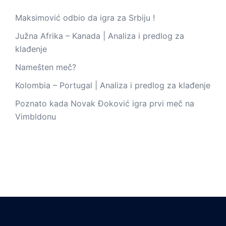
Maksimović odbio da igra za Srbiju !
Južna Afrika – Kanada | Analiza i predlog za
klađenje
Namešten meč?
Kolombia – Portugal | Analiza i predlog za klađenje
Poznato kada Novak Đoković igra prvi meč na
Vimbldonu