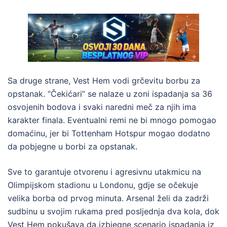
Sa druge strane, Vest Hem vodi grčevitu borbu za
opstanak. “Čekićari” se nalaze u zoni ispadanja sa 36
osvojenih bodova i svaki naredni meč za njih ima
karakter finala. Eventualni remi ne bi mnogo pomogao
domaćinu, jer bi Tottenham Hotspur mogao dodatno
da pobjegne u borbi za opstanak.
Sve to garantuje otvorenu i agresivnu utakmicu na
Olimpijskom stadionu u Londonu, gdje se očekuje
velika borba od prvog minuta. Arsenal želi da zadrži
sudbinu u svojim rukama pred posljednja dva kola, dok
Vest Hem pokušava da izbjegne scenario ispadanja iz