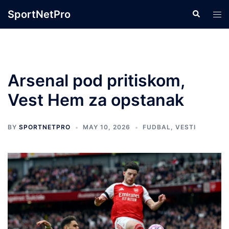
Skip
SportNetPro
Search
Tog
to
men
content
Arsenal pod pritiskom,
Vest Hem za opstanak
BY
SPORTNETPRO
MAY 10, 2026
FUDBAL
,
VESTI