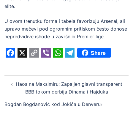
elite.
U ovom trenutku forma i tabela favorizuju Arsenal, ali
upravo mečevi pod ogromnim pritiskom često donose
nepredvidive ishode u završnici Premier lige.
Share
Facebook
X
Copy
Viber
WhatsApp
Telegram
Link
Post
Haos na Maksimiru: Zapaljen glavni transparent
navigation
BBB tokom derbija Dinama i Hajduka
Bogdan Bogdanović kod Jokića u Denveru