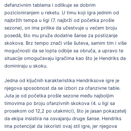
defanzivnim tablama i odlikuje se dobrim
pozicioniranjem u reketu. U timu koji igra jednim od
najbržih tempa u ligi (7. najbrži od početka prošle
sezone), on ima prilike da učestvuje u većem broju
posedâ, što mu pruža dodatne šanse za postizanje
skokova. Brz tempo znači više šuteva, samim tim i više
mogućnosti da se lopta odbije sa obruča, a upravo te
situacije omogućavaju igračima kao što je Hendriks da
dominiraju u skoku.
Jedna od ključnih karakteristika Hendriksove igre je
njegova sposobnost da se izbori za ofanzivne table.
Juta je od početka prošle sezone među najboljim
timovima po broju ofanzivnih skokova (4. u ligi sa
prosekom od 12,2 po utakmici), što je jasan pokazatelj
da ekipa insistira na osvajanju druge šanse. Hendriks
ima potencijal da iskoristi ovaj stil igre, jer njegova