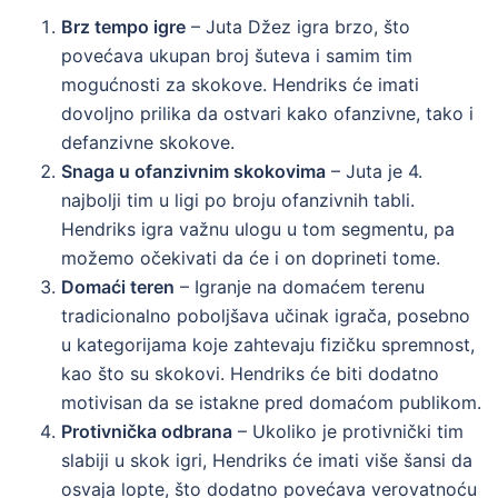
Brz tempo igre
– Juta Džez igra brzo, što
povećava ukupan broj šuteva i samim tim
mogućnosti za skokove. Hendriks će imati
dovoljno prilika da ostvari kako ofanzivne, tako i
defanzivne skokove.
Snaga u ofanzivnim skokovima
– Juta je 4.
najbolji tim u ligi po broju ofanzivnih tabli.
Hendriks igra važnu ulogu u tom segmentu, pa
možemo očekivati da će i on doprineti tome.
Domaći teren
– Igranje na domaćem terenu
tradicionalno poboljšava učinak igrača, posebno
u kategorijama koje zahtevaju fizičku spremnost,
kao što su skokovi. Hendriks će biti dodatno
motivisan da se istakne pred domaćom publikom.
Protivnička odbrana
– Ukoliko je protivnički tim
slabiji u skok igri, Hendriks će imati više šansi da
osvaja lopte, što dodatno povećava verovatnoću