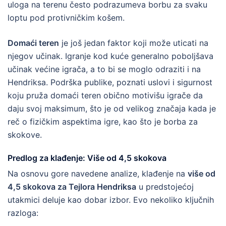
uloga na terenu često podrazumeva borbu za svaku
loptu pod protivničkim košem.
Domaći teren
je još jedan faktor koji može uticati na
njegov učinak. Igranje kod kuće generalno poboljšava
učinak većine igrača, a to bi se moglo odraziti i na
Hendriksa. Podrška publike, poznati uslovi i sigurnost
koju pruža domaći teren obično motivišu igrače da
daju svoj maksimum, što je od velikog značaja kada je
reč o fizičkim aspektima igre, kao što je borba za
skokove.
Predlog za klađenje: Više od 4,5 skokova
Na osnovu gore navedene analize, klađenje na
više od
4,5 skokova za Tejlora Hendriksa
u predstojećoj
utakmici deluje kao dobar izbor. Evo nekoliko ključnih
razloga: