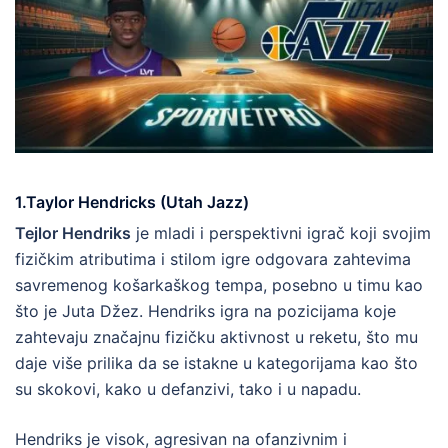
1.Taylor Hendricks (Utah Jazz)
Tejlor Hendriks
je mladi i perspektivni igrač koji svojim
fizičkim atributima i stilom igre odgovara zahtevima
savremenog košarkaškog tempa, posebno u timu kao
što je Juta Džez. Hendriks igra na pozicijama koje
zahtevaju značajnu fizičku aktivnost u reketu, što mu
daje više prilika da se istakne u kategorijama kao što
su skokovi, kako u defanzivi, tako i u napadu.
Hendriks je visok, agresivan na ofanzivnim i