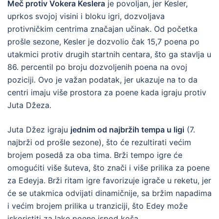
Meč protiv Vokera Keslera
je povoljan, jer Kesler,
uprkos svojoj visini i bloku igri, dozvoljava
protivničkim centrima značajan učinak. Od početka
prošle sezone, Kesler je dozvolio čak 15,7 poena po
utakmici protiv drugih startnih centara, što ga stavlja u
86. percentil po broju dozvoljenih poena na ovoj
poziciji. Ovo je važan podatak, jer ukazuje na to da
centri imaju više prostora za poene kada igraju protiv
Juta Džeza.
Juta Džez igraju
jednim od najbržih tempa u ligi
(7.
najbrži od prošle sezone), što će rezultirati većim
brojem posedâ za oba tima. Brži tempo igre će
omogućiti više šuteva, što znači i više prilika za poene
za Edeyja. Brži ritam igre favorizuje igrače u reketu, jer
će se utakmica odvijati dinamičnije, sa bržim napadima
i većim brojem prilika u tranziciji, što Edey može
iskoristiti za lake poene ispod koša.