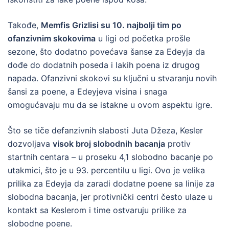
Takođe,
Memfis Grizlisi su 10. najbolji tim po
ofanzivnim skokovima
u ligi od početka prošle
sezone, što dodatno povećava šanse za Edeyja da
dođe do dodatnih poseda i lakih poena iz drugog
napada. Ofanzivni skokovi su ključni u stvaranju novih
šansi za poene, a Edeyjeva visina i snaga
omogućavaju mu da se istakne u ovom aspektu igre.
Što se tiče defanzivnih slabosti Juta Džeza, Kesler
dozvoljava
visok broj slobodnih bacanja
protiv
startnih centara – u proseku 4,1 slobodno bacanje po
utakmici, što je u 93. percentilu u ligi. Ovo je velika
prilika za Edeyja da zaradi dodatne poene sa linije za
slobodna bacanja, jer protivnički centri često ulaze u
kontakt sa Keslerom i time ostvaruju prilike za
slobodne poene.