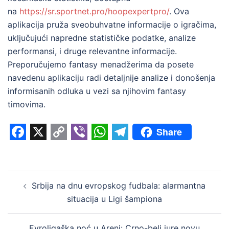
na
https://sr.sportnet.pro/hoopexpertpro/
. Ova
aplikacija pruža sveobuhvatne informacije o igračima,
uključujući napredne statističke podatke, analize
performansi, i druge relevantne informacije.
Preporučujemo fantasy menadžerima da posete
navedenu aplikaciju radi detaljnije analize i donošenja
informisanih odluka u vezi sa njihovim fantasy
timovima.
Share
Facebook
X
Copy
Viber
WhatsApp
Telegram
Link
Post
Srbija na dnu evropskog fudbala: alarmantna
navigation
situacija u Ligi šampiona
Evroligaška noć u Areni: Crno-beli jure novu