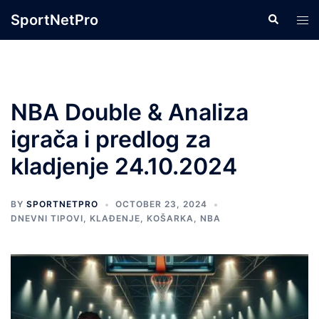
Skip
SportNetPro
Search
Tog
to
men
content
NBA Double & Analiza
igrača i predlog za
kladjenje 24.10.2024
BY
SPORTNETPRO
OCTOBER 23, 2024
DNEVNI TIPOVI
,
KLAĐENJE
,
KOŠARKA
,
NBA