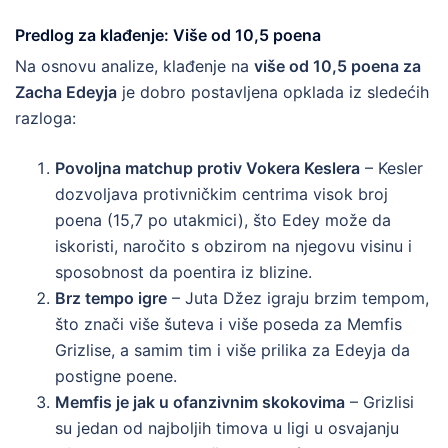
Predlog za klađenje: Više od 10,5 poena
Na osnovu analize, klađenje na
više od 10,5 poena za
Zacha Edeyja
je dobro postavljena opklada iz sledećih
razloga:
Povoljna matchup protiv Vokera Keslera
– Kesler
dozvoljava protivničkim centrima visok broj
poena (15,7 po utakmici), što Edey može da
iskoristi, naročito s obzirom na njegovu visinu i
sposobnost da poentira iz blizine.
Brz tempo igre
– Juta Džez igraju brzim tempom,
što znači više šuteva i više poseda za Memfis
Grizlise, a samim tim i više prilika za Edeyja da
postigne poene.
Memfis je jak u ofanzivnim skokovima
– Grizlisi
su jedan od najboljih timova u ligi u osvajanju