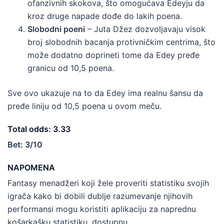
ofanzivnih skokova, što omogućava Edeyju da
kroz druge napade dođe do lakih poena.
Slobodni poeni
– Juta Džez dozvoljavaju visok
broj slobodnih bacanja protivničkim centrima, što
može dodatno doprineti tome da Edey pređe
granicu od 10,5 poena.
Sve ovo ukazuje na to da Edey ima realnu šansu da
pređe liniju od 10,5 poena u ovom meču.
Total odds: 3.33
Bet: 3/10
NAPOMENA
Fantasy menadžeri koji žele proveriti statistiku svojih
igrača kako bi dobili dublje razumevanje njihovih
performansi mogu koristiti aplikaciju za naprednu
košarkašku statistiku, dostupnu