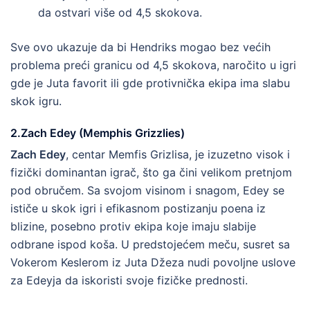
da ostvari više od 4,5 skokova.
Sve ovo ukazuje da bi Hendriks mogao bez većih
problema preći granicu od 4,5 skokova, naročito u igri
gde je Juta favorit ili gde protivnička ekipa ima slabu
skok igru.
2.Zach Edey (Memphis Grizzlies
)
Zach Edey
, centar Memfis Grizlisa, je izuzetno visok i
fizički dominantan igrač, što ga čini velikom pretnjom
pod obručem. Sa svojom visinom i snagom, Edey se
ističe u skok igri i efikasnom postizanju poena iz
blizine, posebno protiv ekipa koje imaju slabije
odbrane ispod koša. U predstojećem meču, susret sa
Vokerom Keslerom iz Juta Džeza nudi povoljne uslove
za Edeyja da iskoristi svoje fizičke prednosti.