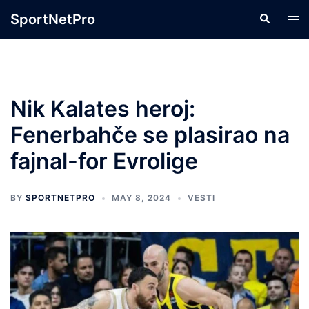
Skip
SportNetPro
Search
Tog
to
men
content
Nik Kalates heroj:
Fenerbahče se plasirao na
fajnal-for Evrolige
BY
SPORTNETPRO
MAY 8, 2024
VESTI