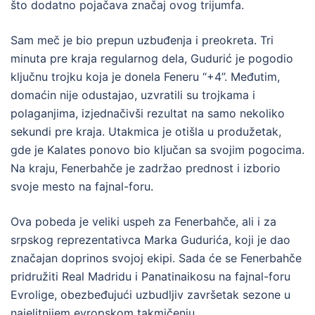
što dodatno pojačava značaj ovog trijumfa.
Sam meč je bio prepun uzbuđenja i preokreta. Tri
minuta pre kraja regularnog dela, Gudurić je pogodio
ključnu trojku koja je donela Feneru “+4”. Međutim,
domaćin nije odustajao, uzvratili su trojkama i
polaganjima, izjednačivši rezultat na samo nekoliko
sekundi pre kraja. Utakmica je otišla u produžetak,
gde je Kalates ponovo bio ključan sa svojim pogocima.
Na kraju, Fenerbahče je zadržao prednost i izborio
svoje mesto na fajnal-foru.
Ova pobeda je veliki uspeh za Fenerbahče, ali i za
srpskog reprezentativca Marka Gudurića, koji je dao
značajan doprinos svojoj ekipi. Sada će se Fenerbahče
pridružiti Real Madridu i Panatinaikosu na fajnal-foru
Evrolige, obezbeđujući uzbudljiv završetak sezone u
najelitnijem evropskom takmičenju.