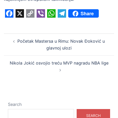
Share
Facebook
X
Copy
Viber
WhatsApp
Telegram
Link
Post
Početak Mastersa u Rimu: Novak Đoković u
navigation
glavnoj ulozi
Nikola Jokić osvojio treću MVP nagradu NBA lige
Search
SEARCH