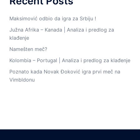
Recent Posts
Maksimović odbio da igra za Srbiju !
Južna Afrika – Kanada | Analiza i predlog za
klađenje
Namešten meč?
Kolombia – Portugal | Analiza i predlog za klađenje
Poznato kada Novak Đoković igra prvi meč na
Vimbldonu