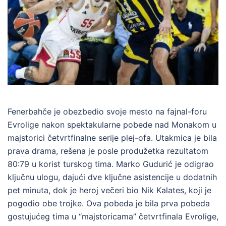
Fenerbahče je obezbedio svoje mesto na fajnal-foru
Evrolige nakon spektakularne pobede nad Monakom u
majstorici četvrtfinalne serije plej-ofa. Utakmica je bila
prava drama, rešena je posle produžetka rezultatom
80:79 u korist turskog tima. Marko Gudurić je odigrao
ključnu ulogu, dajući dve ključne asistencije u dodatnih
pet minuta, dok je heroj večeri bio Nik Kalates, koji je
pogodio obe trojke. Ova pobeda je bila prva pobeda
gostujućeg tima u “majstoricama” četvrtfinala Evrolige,