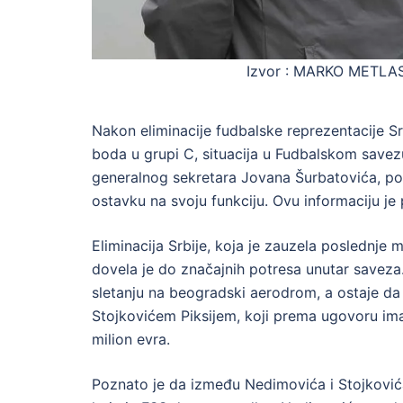
Izvor : MARKO METLA
Nakon eliminacije fudbalske reprezentacije S
boda u grupi C, situacija u Fudbalskom save
generalnog sekretara Jovana Šurbatovića, p
ostavku na svoju funkciju. Ovu informaciju je 
Eliminacija Srbije, koja je zauzela poslednje 
dovela je do značajnih potresa unutar savez
sletanju na beogradski aerodrom, a ostaje da 
Stojkovićem Piksijem, koji prema ugovoru im
milion evra.
Poznato je da između Nedimovića i Stojkovića