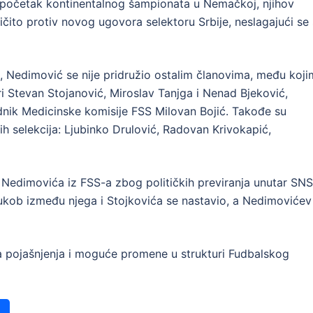
 početak kontinentalnog šampionata u Nemačkoj, njihov
ičito protiv novog ugovora selektoru Srbije, neslagajući se
Nedimović se nije pridružio ostalim članovima, među koji
ri Stevan Stojanović, Miroslav Tanjga i Nenad Bjeković,
dnik Medicinske komisije FSS Milovan Bojić. Takođe su
nih selekcija: Ljubinko Drulović, Radovan Krivokapić,
u Nedimovića iz FSS-a zbog političkih previranja unutar SNS
, sukob između njega i Stojkovića se nastavio, a Nedimovićev
a pojašnjenja i moguće promene u strukturi Fudbalskog