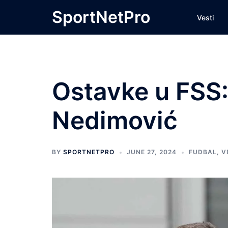
Skip
SportNetPro
Vesti
to
content
Ostavke u FSS:
Nedimović
BY
SPORTNETPRO
JUNE 27, 2024
FUDBAL
,
V