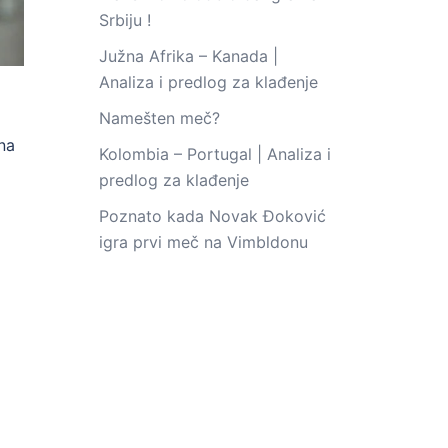
Srbiju !
Južna Afrika – Kanada |
Analiza i predlog za klađenje
Namešten meč?
na
Kolombia – Portugal | Analiza i
predlog za klađenje
Poznato kada Novak Đoković
igra prvi meč na Vimbldonu
o