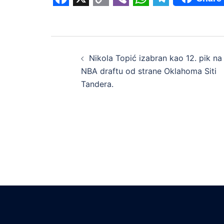
Facebook
X
Copy
Viber
WhatsApp
Telegram
Link
Post
Nikola Topić izabran kao 12. pik na
navigation
NBA draftu od strane Oklahoma Siti
Tandera.