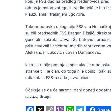
koju je FSS dao na predlog Nedimovića pred
odnos je ostao zategnut. Nedimović je bio izr
klauzulama i trajanjem ugovora.
Tokom boravka delegacije FSS-a u Nemačkoj, 
su bili predsednik FSS Dragan Džajić, direkto
generalni sekretar Jovan Šurbatović i predse
prisustvovali i selektori mlađih reprezentativ
Aleksandar Luković i Jovan Damjanović.
Iako su ranije postojale spekulacije o odlask
stranke čiji je član, do toga nije došlo. Ipak
odlazak iz FSS-a sada je zvaničan.
Očekuje se da će naredni dani doneti dodatn
saveza Srbije.
Share