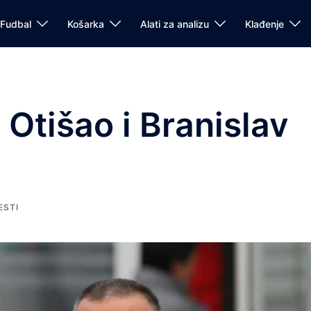
Fudbal
Košarka
Alati za analizu
Klađenje
 Otišao i Branislav
ESTI