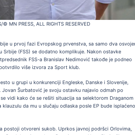
S/© MN PRESS, ALL RIGHTS RESERVED
rbije u prvoj fazi Evropskog prvenstva, sa samo dva osvoje
zu Srbije (FSS) se dodatno komplikuje. Nakon ostavke
otpredsednik FSS-a Branislav Nedimović takođe je podneo
potvrdilo više izvora za Sport klub.
mesto u grupi u konkurenciji Engleske, Danske i Slovenije,
a. Jovan Šurbatović je svoju ostavku najavio odmah po
se vidi kako će se rešiti situacija sa selektorom Draganom
a klauzulu da mu u slučaju odlaska posle EP bude isplaćen
 postoji otvoreni sukob. Uprkos javnoj podršci Orlovima,