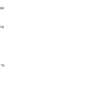
 sa
ma
-a,