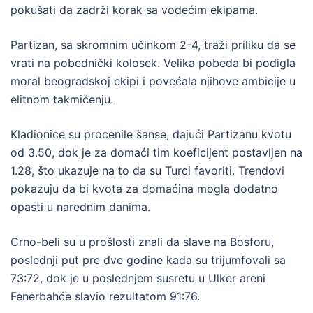
pokušati da zadrži korak sa vodećim ekipama.
Partizan, sa skromnim učinkom 2-4, traži priliku da se
vrati na pobednički kolosek. Velika pobeda bi podigla
moral beogradskoj ekipi i povećala njihove ambicije u
elitnom takmičenju.
Kladionice su procenile šanse, dajući Partizanu kvotu
od 3.50, dok je za domaći tim koeficijent postavljen na
1.28, što ukazuje na to da su Turci favoriti. Trendovi
pokazuju da bi kvota za domaćina mogla dodatno
opasti u narednim danima.
Crno-beli su u prošlosti znali da slave na Bosforu,
poslednji put pre dve godine kada su trijumfovali sa
73:72, dok je u poslednjem susretu u Ulker areni
Fenerbahče slavio rezultatom 91:76.