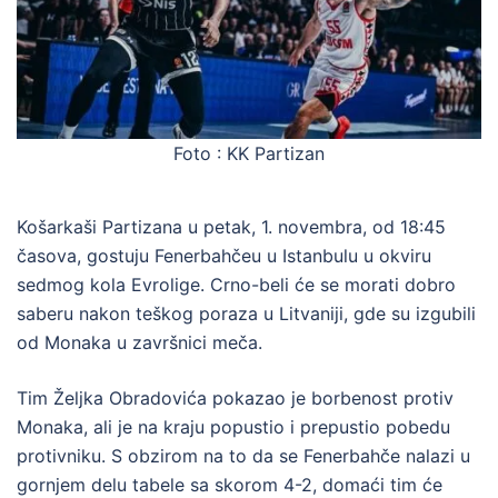
Foto : KK Partizan
Košarkaši Partizana u petak, 1. novembra, od 18:45
časova, gostuju Fenerbahčeu u Istanbulu u okviru
sedmog kola Evrolige. Crno-beli će se morati dobro
saberu nakon teškog poraza u Litvaniji, gde su izgubili
od Monaka u završnici meča.
Tim Željka Obradovića pokazao je borbenost protiv
Monaka, ali je na kraju popustio i prepustio pobedu
protivniku. S obzirom na to da se Fenerbahče nalazi u
gornjem delu tabele sa skorom 4-2, domaći tim će