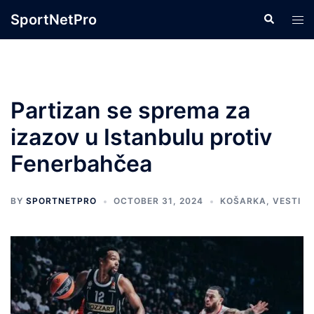
Skip
SportNetPro
Search
Tog
to
men
content
Partizan se sprema za
izazov u Istanbulu protiv
Fenerbahčea
BY
SPORTNETPRO
OCTOBER 31, 2024
KOŠARKA
,
VESTI