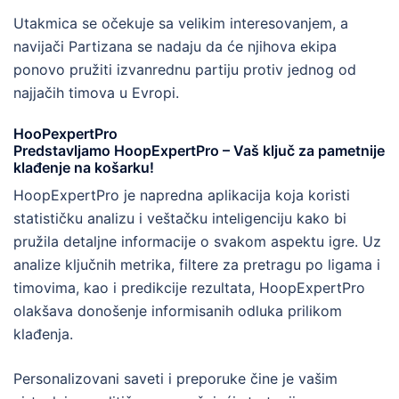
Utakmica se očekuje sa velikim interesovanjem, a
navijači Partizana se nadaju da će njihova ekipa
ponovo pružiti izvanrednu partiju protiv jednog od
najjačih timova u Evropi.
HooPexpertPro
Predstavljamo HoopExpertPro – Vaš ključ za pametnije
klađenje na košarku!
HoopExpertPro je napredna aplikacija koja koristi
statističku analizu i veštačku inteligenciju kako bi
pružila detaljne informacije o svakom aspektu igre. Uz
analize ključnih metrika, filtere za pretragu po ligama i
timovima, kao i predikcije rezultata, HoopExpertPro
olakšava donošenje informisanih odluka prilikom
klađenja.
Personalizovani saveti i preporuke čine je vašim