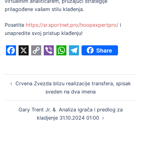
virtuelnim analitičarem, pružajući strategije
prilagođene vašem stilu klađenja.
Posetite
https://sr.sportnet.pro/hoopexpertpro/
i
unapredite svoj pristup klađenju!
Share
Facebook
X
Copy
Viber
WhatsApp
Telegram
Link
Post
Crvena Zvezda blizu realizacije transfera, spisak
navigation
sveden na dva imena
Gary Trent Jr. & Analiza igrača i predlog za
kladjenje 31.10.2024 01:00