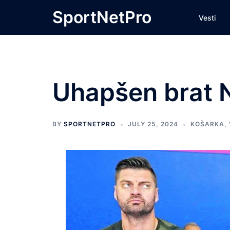
Skip
SportNetPro
Vesti
to
content
Uhapšen brat N
BY
SPORTNETPRO
JULY 25, 2024
KOŠARKA
,