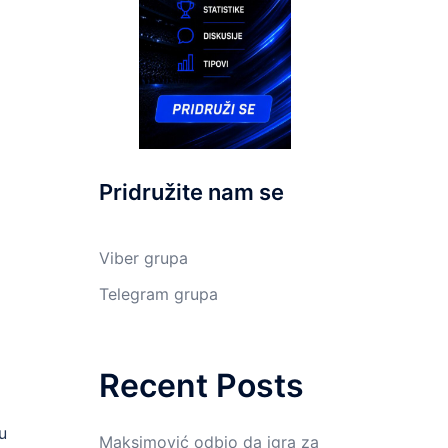
Pridružite nam se
Viber grupa
Telegram grupa
Recent Posts
u
Maksimović odbio da igra za