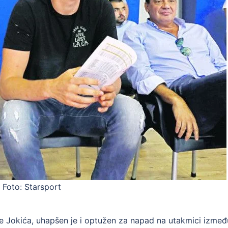
Foto: Starsport
le Jokića, uhapšen je i optužen za napad na utakmici izmeđ