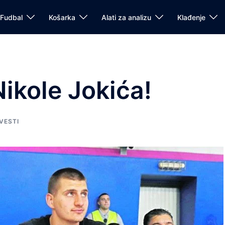
Fudbal
Košarka
Alati za analizu
Klađenje
ikole Jokića!
VESTI