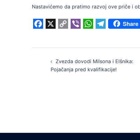
Nastavićemo da pratimo razvoj ove priče i o
Share
Facebook
X
Copy
Viber
WhatsApp
Telegram
Link
Post
Zvezda dovodi Milsona i Elšnika:
navigation
Pojačanja pred kvalifikacije!