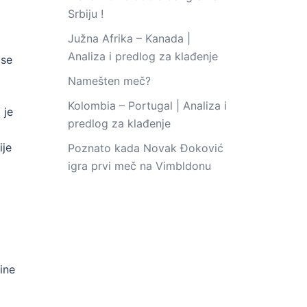
Srbiju !
Južna Afrika – Kanada |
Analiza i predlog za klađenje
 se
Namešten meč?
Kolombia – Portugal | Analiza i
 je
predlog za klađenje
ije
Poznato kada Novak Đoković
igra prvi meč na Vimbldonu
ine