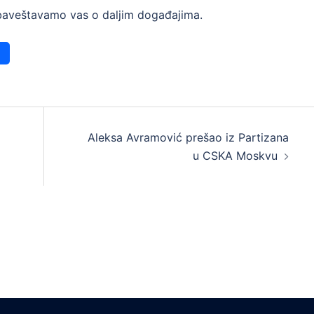
baveštavamo vas o daljim događajima.
Aleksa Avramović prešao iz Partizana
u CSKA Moskvu