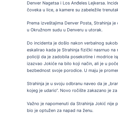
Denver Nagetsa i Los Anđeles Lejkersa. Incid
čoveka u lice, a kamere su zabeležile trenuta
Prema izveštajima Denver Posta, Strahinja je 
u Okružnom sudu u Denveru u utorak.
Do incidenta je došlo nakon verbalnog sukoba
eskalirao kada je Strahinja fizički nasrnuo na 
policiji da je zadobila posekotine i modrice 
izazvao Jokiće na bilo koji način, ali je u p
bezbednost svoje porodice. U maju je promenio
Strahinja je u svoju odbranu naveo da je „br
kojeg je udario“. Novo ročište zakazano je za 
Važno je napomenuti da Strahinja Jokić nije 
bio je optužen za napad na ženu.