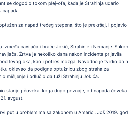
ent se dogodio tokom plej-ofa, kada je Strahinja udario
k napada.
optužen za napad trećeg stepena, što je prekršaj, i pojavio
 između navijača i braće Jokić, Strahinje i Nemanje. Sukob
navijača. Žrtva je nekoliko dana nakon incidenta prijavila
ispod levog oka, kao i potres mozga. Navodno je tvrdio da n
očetku oklevao da podigne optužnicu zbog straha za
 mišljenje i odlučio da tuži Strahinju Jokića.
anio starijeg čoveka, koga dugo poznaje, od napada čoveka
21. avgust.
prvi put u problemima sa zakonom u Americi. Još 2019. god