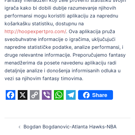
Fantasy menadžeri koji žele proveriti statistiku svojih
igrača kako bi dobili dublje razumevanje njihovih
performansi mogu koristiti aplikaciju za naprednu
košarkašku statistiku, dostupnu na
http://hoopexpertpro.com/
. Ova aplikacija pruža
sveobuhvatne informacije o igračima, uključujući
napredne statističke podatke, analize performansi, i
druge relevantne informacije. Preporučujemo fantasy
menadžerima da posete navedenu aplikaciju radi
detaljnije analize i donošenja informisanih odluka u
vezi sa njihovim fantasy timovima.
Share
Facebook
X
Copy
Viber
WhatsApp
Telegram
Link
Post
Bogdan Bogdanovic-Atlanta Hawks-NBA
navigation