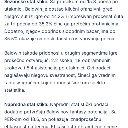
Sezonske statistike:
Sa prosekom od 15.3 poena po
utakmici, Baldwin je postao ključni ofanzivni igrač.
Njegov šut iz igre od 44.2% i impresivan procenat šuta
za tri poena od 35.2% čine ga pretećim protivnicima.
Dodatno, njegov doprinos slobodnim bacanjima od
85.5% ukazuje na doslednost u ostvarivanju poena.
Baldwin takođe pridonosi u drugim segmentima igre,
prosečno ostvarujući 2.2 skoka, 1.8 odbrambenih
skokova i 5.4 asistencije po utakmici. Ovi podaci
naglašavaju njegovu svestranost, čineći ga vrednim
fantasy igračem koji doprinosi širokom spektru
statistika.
Napredna statistika:
Napredni statistički podaci
dodatno potvrđuju Baldwinov fantasy potencijal. Sa
PER-om od 18.6, on pokazuje iznadprosečnu
efikasnost na terenu. Efikasnost odbrambene ocene