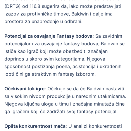
(DRTG) od 116.8 sugerira da, iako može predstavljati
izazov za protivničke timove, Baldwin i dalje ima
prostora za unapređenje u odbrani.
Potencijal za osvajanje Fantasy bodova:
Sa zavidnim
potencijalom za osvajanje fantasy bodova, Baldwin se
ističe kao igrač koji može obezbediti značajan
doprinos u skoro svim kategorijama. Njegova
sposobnost postizanja poena, asistencija i ukradenih
lopti čini ga atraktivnim fantasy izborom.
Očekivani tok igre:
Očekuje se da će Baldwin nastaviti
sa visokim nivoom produkcije u narednim utakmicama.
Njegova ključna uloga u timu i značajna minutaža čine
ga igračem koji će zadržati svoj fantasy potencijal.
Opšta konkurentnost meča:
U analizi konkurentnosti