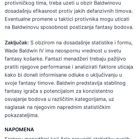
protivničkog tima, treba uzeti u obzir Baldwinovu
dosadašnju efikasnost protiv jakih defanzivnih timova.
Eventualne promene u taktici protivnika mogu uticati
na Baldwinovu sposobnost postizanja fantasy bodova.
Zaključak:
S obzirom na dosadašnje statistike i formu,
Wade Baldwin IV ima neospornu vrednost u svetu
fantasy košarke. Fantazi menadžeri trebaju pažljivo
pratiti njegove performanse i analizirati faktore uticaja
kako bi doneli informisane odluke o uključivanju u
svoje fantasy timove. Baldwin predstavlja stabilnog
fantasy igrača s potencijalom za konzistentno
osvajanje bodova u različitim kategorijama, uz
naglasak na njegovim naprednim statističkim
pokazateljima.
NAPOMENA