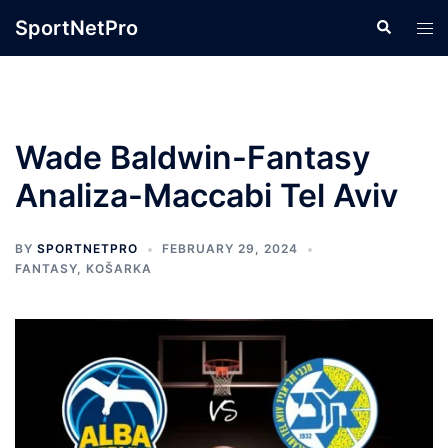
Skip
SportNetPro
Search
Tog
to
men
content
Wade Baldwin-Fantasy
Analiza-Maccabi Tel Aviv
BY
SPORTNETPRO
FEBRUARY 29, 2024
FANTASY
,
KOŠARKA